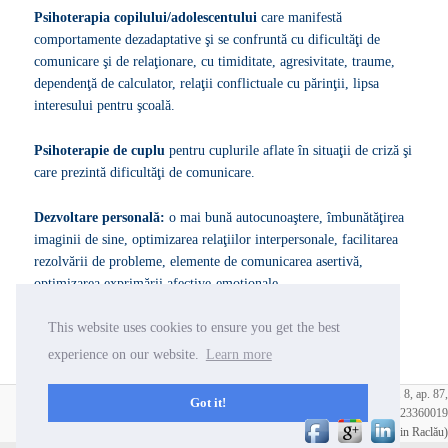
Psihoterapia copilului/adolescentului
care manifestă
comportamente dezadaptative şi se confruntă cu dificultăţi de
comunicare şi de relaţionare, cu timiditate, agresivitate, traume,
dependenţă de calculator, relaţii conflictuale cu părinţii, lipsa
interesului pentru şcoală.
Psihoterapie de cuplu
pentru cuplurile aflate în situaţii de criză şi
care prezintă dificultăţi de comunicare.
Dezvoltare personală:
o mai bună autocunoaştere, îmbunătăţirea
imaginii de sine, optimizarea relaţiilor interpersonale, facilitarea
rezolvării de probleme, elemente de comunicarea asertivă,
optimizarea exprimării afective-emoţionale.
This website uses cookies to ensure you get the best
Tariful se negociază la prima şedinţă.
Prima şedinţă este
GRATUITĂ.
experience on our website.
Learn more
Cabinet psihologic Radu Filip, Str. Maior Coravu nr. 9-15, bl. C5, sc. B, et. 8, ap. 87,
Got it!
Bucuresti, 0723360019
Copyright:
Radu Filip
| Webdesign:
Iorasuke (Ionuţ Florin Raclău)