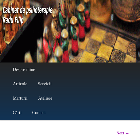
Cabinet de psihoterapie Radu Filip
Main menu
Despre mine
Skip to primary content
Skip to secondary content
Articole
Servicii
Mărturii
Ateliere
Cărţi
Contact
Post
→
Next
navigation