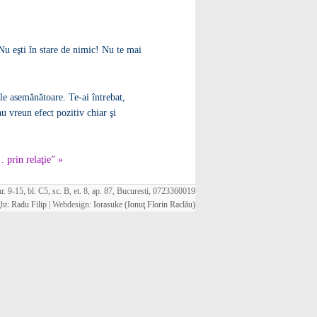
Nu eşti în stare de nimic! Nu te mai
ele asemănătoare. Te-ai întrebat,
au vreun efect pozitiv chiar şi
 prin relaţie” »
. 9-15, bl. C5, sc. B, et. 8, ap. 87, Bucuresti, 0723360019
ht:
Radu Filip
| Webdesign:
Iorasuke (Ionuţ Florin Raclău)