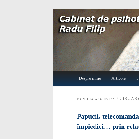
Cabinet de psih
Main menu
Despre mine
Skip to primary content
Skip to secondary content
Articole
S
FEBRUARY
MONTHLY ARCHIVES:
Papucii, telecomanda 
împiedici… prin rela