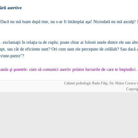
rii asertive
 Dacă nu mă luam după tine, nu s-ar fi întâmplat aşa! Niciodată nu mă asculţi! 
 exclamaţii în relaţia ta de cuplu; poate chiar ai folosit unele dintre ele sau alt
fapt, sau cât de eficiente sunt? Ori cum sunt ele percepute de celălalt? Sau dacă 
uvinte-pietre”?
nda şi şosetele: cum să comunici asertiv printre lucrurile de care te împiedici…
Cabinet psihologic Radu Filip, Str. Maior Coravu nr
Copyrig