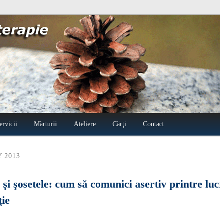
oterapie Radu Filip
ervicii
Mărturii
Ateliere
Cărţi
Contact
 2013
şi şosetele: cum să comunici asertiv printre luc
ţie