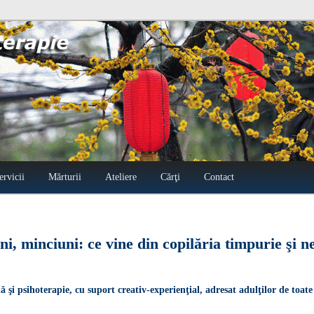
oterapie Radu Filip
ervicii
Mărturii
Ateliere
Cărţi
Contact
ni, minciuni: ce vine din copilăria timpurie şi n
şi psihoterapie, cu suport creativ-experienţial, adresat adulţilor de toate