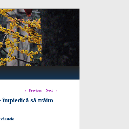
Post navigation
←
→
Previous
Next
e împiedică să trăim
 vârstele