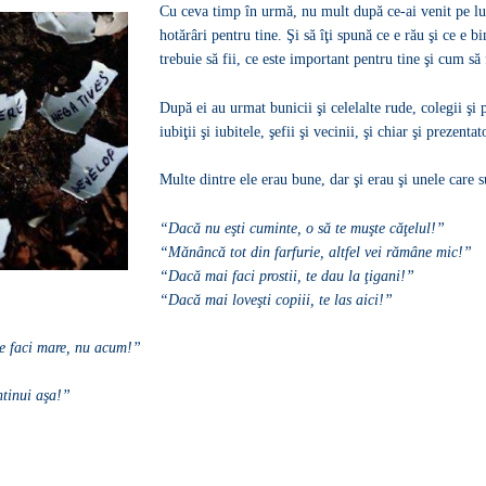
Cu ceva timp în urmă, nu mult după ce-ai venit pe lum
hotărâri pentru tine. Şi să îţi spună ce e rău şi ce e bi
trebuie să fii, ce este important pentru tine şi cum să f
După ei au urmat bunicii şi celelalte rude, colegii şi pr
iubiţii şi iubitele, şefii şi vecinii, şi chiar şi prezent
Multe dintre ele erau bune, dar şi erau şi unele care 
“Dacă nu eşti cuminte, o să te muşte căţelul!”
“Mănâncă tot din farfurie, altfel vei rămâne mic!”
“Dacă mai faci prostii, te dau la ţigani!”
“Dacă mai loveşti copiii, te las aici!”
te faci mare, nu acum!”
ntinui aşa!”