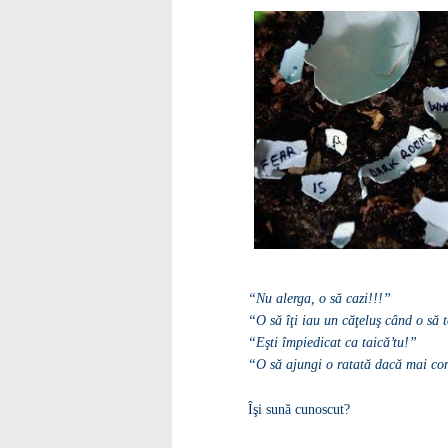
“Nu alerga, o să cazi!!!”
“O să îţi iau un căţeluş când o să 
“Eşti împiedicat ca taică’tu!”
“O să ajungi o ratată dacă mai co
Îşi sună cunoscut?