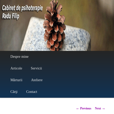
Cabinet de psihoterapie Radu Filip
Main menu
Despre mine
Skip to primary content
Skip to secondary content
Articole
Servicii
Mărturii
Ateliere
Cărţi
Contact
Post navigation
←
→
Previous
Next